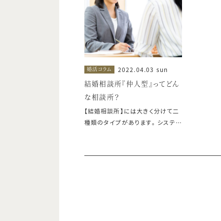
婚相談所 アンドコンシェルジュ』
のサポート内容をご紹介いたしま
す。
2022.04.03 sun
婚活コラム
結婚相談所『仲人型』ってどん
な相談所？
【結婚相談所】には大きく分けて二
種類のタイプがあります。 システム
上でマッチングするお相手を探す
『データマッチング型』 相談所のス
タッフが婚活をサポートする『仲人
型』 この二つです。 どちらのタイプ
の結婚相談所があなたに合って、
活動しやすいのでしょうか？ 今回は
『仲人型』の結婚相談所の特徴をご
紹介します。