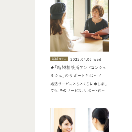
型』 この二つです。 どちらのタイプ
の結婚相談所があなたに合って、
活動しやすいのでしょうか？ 今回は
主に『データマッチング型』の特徴
をご紹介します。
2022.04.06 wed
婚活コラム
★「結婚相談所アンドコンシェ
ルジュ」のサポートとは…？
婚活サービスとひとくちに申しまし
ても、そのサービス、サポート内容
は、様々です。 「結婚相談所 アン
ドコンシェルジュ」では、結婚相手
をみつけるために、具体的にどのよ
うなサービスをしているの
か・・・？？ 人と人をつなぐのは、や
っぱり人の役目である…という『結