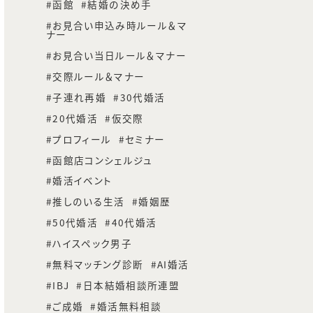
函館
結婚の決め手
お見合い申込み時ルール＆マ
ナー
お見合い当日ルール＆マナー
交際ルール＆マナー
子連れ再婚
30代婚活
20代婚活
仮交際
プロフィール
セミナー
函館店コンシェルジュ
婚活イベント
推しのいる生活
婚姻歴
50代婚活
40代婚活
ハイスペック男子
無料マッチング診断
AI婚活
IBJ
日本結婚相談所連盟
ご成婚
婚活無料相談