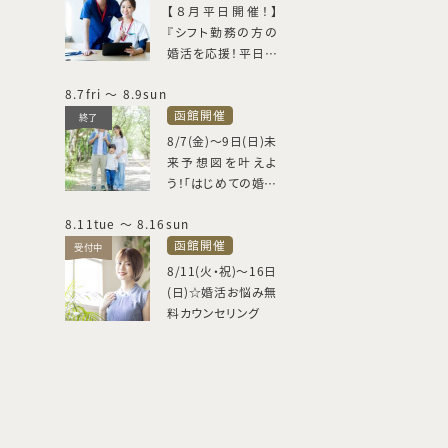
【８月平日開催！】
『シフト勤務の方の
婚活を応援！平日婚
活相談会』
8.7
fri
～ 8.9
sun
函館開催
終了
8/7(金)～9日(日)未
来予想図を叶えよ
う！「はじめての婚活
相談」
8.11
tue
～ 8.16
sun
函館開催
受付中
8/11(火・祝)～16日
(日)☆婚活お悩み無
料カウンセリング